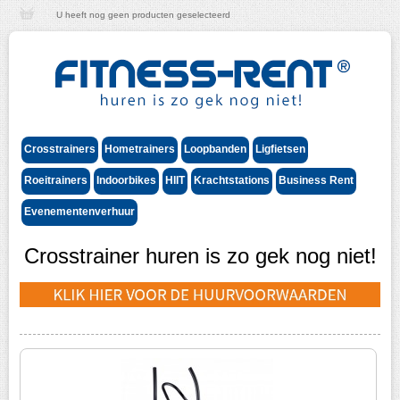
U heeft nog geen producten geselecteerd
Crosstrainers
Hometrainers
Loopbanden
Ligfietsen
Roeitrainers
Indoorbikes
HIIT
Krachtstations
Business Rent
Evenementenverhuur
Crosstrainer huren is zo gek nog niet!