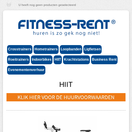
U heeft nog geen producten geselecteerd
Crosstrainers
Hometrainers
Loopbanden
Ligfietsen
Roeitrainers
Indoorbikes
HIIT
Krachtstations
Business Rent
Evenementenverhuur
HIIT