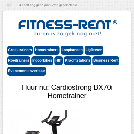
U heeft nog geen producten geselecteerd
Crosstrainers
Hometrainers
Loopbanden
Ligfietsen
Roeitrainers
Indoorbikes
HIIT
Krachtstations
Business Rent
Evenementenverhuur
Huur nu: Cardiostrong BX70i
Hometrainer