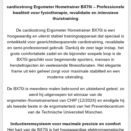
cardiostrong Ergometer Hometrainer BX70i – Professionele
kwaliteit voor fysiotherapie, revalidatie en intensieve
thuistraining
De cardiostrong Ergometer Hometrainer BX70i is een
hoogwaardig en uiterst stabiel trainingsapparaat dat speciaal is
ontwikkeld voor gewrichtsbesparende cardiotraining, revalidatie
en semi-professioneel gebruik. Dankzij de zeer lage instap, het
grote comfortabele zadel en de bijzonder soepele loop is de
BX70i geschikt voor beginnende sporters, mensen in
hersteltrajecten én veeleisende fitnessfanaten. Het elegante
frame uit één geheel zorgt voor maximale stabiliteit en een
moderne uitstraling.
De BX70i is meerdere malen bekroond en uitstekend getest: zo
werd hij uitgeroepen tot winnaar van de
ergometer-/hometrainertest van CHIP (12/2024) en eindigde hij
als tweede beste in de ergometertest van het Preventiecentrum
van de Technische Universiteit München.
Inductieremsysteem voor maximale precisie en comfort
Het hart van de BX70i is het hoogwaardige elektromagnetische