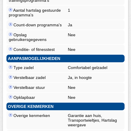
trainingsprogramma's
Aantal hartslag gestuurde
1
programma's
Count-down programma's
Ja
Opslag
Nee
gebruikersgegevens
Conditie- of fitnesstest
Nee
AANPASMOGELIJKHEDEN
Type zadel
Comfortabel gelzadel
Verstelbaar zadel
Ja, in hoogte
Verstelbaar stuur
Nee
Opklapbaar
Nee
OVERIGE KENMERKEN
Overige kenmerken
Garantie aan huis,
Transportwieltjes, Hartslag
weergave