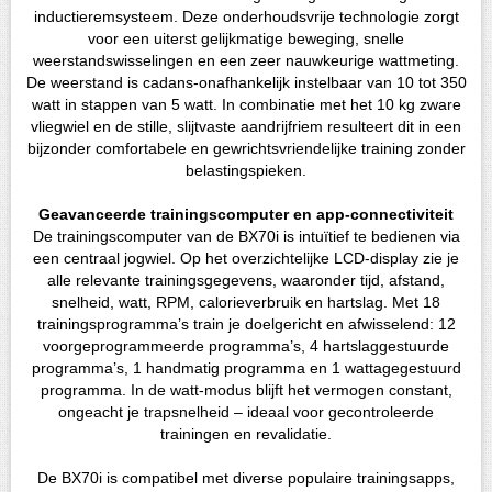
inductieremsysteem. Deze onderhoudsvrije technologie zorgt
voor een uiterst gelijkmatige beweging, snelle
weerstandswisselingen en een zeer nauwkeurige wattmeting.
De weerstand is cadans-onafhankelijk instelbaar van 10 tot 350
watt in stappen van 5 watt. In combinatie met het 10 kg zware
vliegwiel en de stille, slijtvaste aandrijfriem resulteert dit in een
bijzonder comfortabele en gewrichtsvriendelijke training zonder
belastingspieken.
Geavanceerde trainingscomputer en app-connectiviteit
De trainingscomputer van de BX70i is intuïtief te bedienen via
een centraal jogwiel. Op het overzichtelijke LCD-display zie je
alle relevante trainingsgegevens, waaronder tijd, afstand,
snelheid, watt, RPM, calorieverbruik en hartslag. Met 18
trainingsprogramma’s train je doelgericht en afwisselend: 12
voorgeprogrammeerde programma’s, 4 hartslaggestuurde
programma’s, 1 handmatig programma en 1 wattagegestuurd
programma. In de watt-modus blijft het vermogen constant,
ongeacht je trapsnelheid – ideaal voor gecontroleerde
trainingen en revalidatie.
De BX70i is compatibel met diverse populaire trainingsapps,