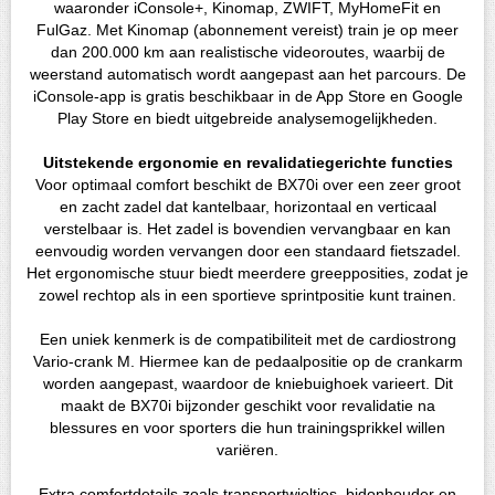
waaronder iConsole+, Kinomap, ZWIFT, MyHomeFit en
FulGaz. Met Kinomap (abonnement vereist) train je op meer
dan 200.000 km aan realistische videoroutes, waarbij de
weerstand automatisch wordt aangepast aan het parcours. De
iConsole-app is gratis beschikbaar in de App Store en Google
Play Store en biedt uitgebreide analysemogelijkheden.
Uitstekende ergonomie en revalidatiegerichte functies
Voor optimaal comfort beschikt de BX70i over een zeer groot
en zacht zadel dat kantelbaar, horizontaal en verticaal
verstelbaar is. Het zadel is bovendien vervangbaar en kan
eenvoudig worden vervangen door een standaard fietszadel.
Het ergonomische stuur biedt meerdere greepposities, zodat je
zowel rechtop als in een sportieve sprintpositie kunt trainen.
Een uniek kenmerk is de compatibiliteit met de cardiostrong
Vario-crank M. Hiermee kan de pedaalpositie op de crankarm
worden aangepast, waardoor de kniebuighoek varieert. Dit
maakt de BX70i bijzonder geschikt voor revalidatie na
blessures en voor sporters die hun trainingsprikkel willen
variëren.
Extra comfortdetails zoals transportwieltjes, bidonhouder en