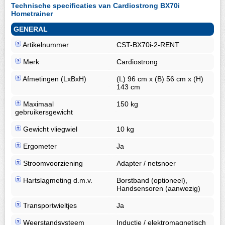
Technische specificaties van Cardiostrong BX70i
Hometrainer
GENERAL
Artikelnummer
CST-BX70i-2-RENT
Merk
Cardiostrong
Afmetingen (LxBxH)
(L) 96 cm x (B) 56 cm x (H)
143 cm
Maximaal
150 kg
gebruikersgewicht
Gewicht vliegwiel
10 kg
Ergometer
Ja
Stroomvoorziening
Adapter / netsnoer
Hartslagmeting d.m.v.
Borstband (optioneel),
Handsensoren (aanwezig)
Transportwieltjes
Ja
Weerstandsysteem
Inductie / elektromagnetisch