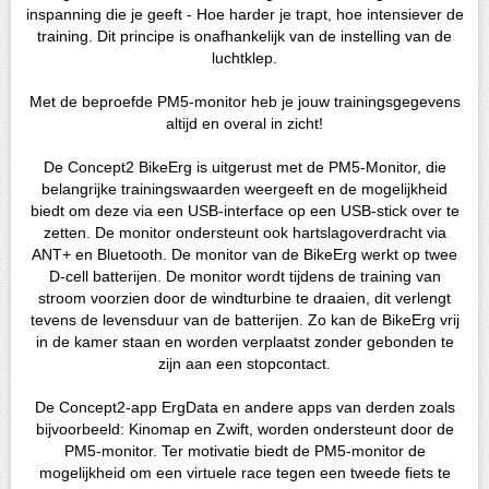
inspanning die je geeft - Hoe harder je trapt, hoe intensiever de
training. Dit principe is onafhankelijk van de instelling van de
luchtklep.
Met de beproefde PM5-monitor heb je jouw trainingsgegevens
altijd en overal in zicht!
De Concept2 BikeErg is uitgerust met de PM5-Monitor, die
belangrijke trainingswaarden weergeeft en de mogelijkheid
biedt om deze via een USB-interface op een USB-stick over te
zetten. De monitor ondersteunt ook hartslagoverdracht via
ANT+ en Bluetooth. De monitor van de BikeErg werkt op twee
D-cell batterijen. De monitor wordt tijdens de training van
stroom voorzien door de windturbine te draaien, dit verlengt
tevens de levensduur van de batterijen. Zo kan de BikeErg vrij
in de kamer staan en worden verplaatst zonder gebonden te
zijn aan een stopcontact.
De Concept2-app ErgData en andere apps van derden zoals
bijvoorbeeld: Kinomap en Zwift, worden ondersteunt door de
PM5-monitor. Ter motivatie biedt de PM5-monitor de
mogelijkheid om een virtuele race tegen een tweede fiets te