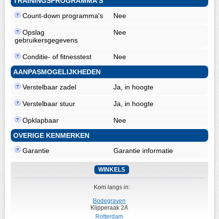
TRAININGSPROGRAMMA'S
Count-down programma's
Nee
Opslag
Nee
gebruikersgegevens
Conditie- of fitnesstest
Nee
AANPASMOGELIJKHEDEN
Verstelbaar zadel
Ja, in hoogte
Verstelbaar stuur
Ja, in hoogte
Opklapbaar
Nee
OVERIGE KENMERKEN
Garantie
Garantie informatie
WINKELS
Kom langs in:
Bodegraven
Klipperaak 2A
Rotterdam