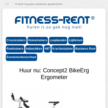
U heeft nog geen producten geselecteerd
Crosstrainers
Hometrainers
Loopbanden
Ligfietsen
Roeitrainers
Indoorbikes
HIIT
Krachtstations
Business Rent
Evenementenverhuur
Huur nu: Concept2 BikeErg
Ergometer